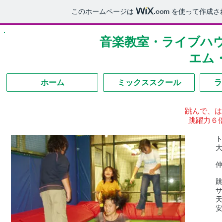
このホームページは
.com
を使って作成さ
音楽教室・ライブハ
エム
ホーム
ミックススクール
ラ
跳んで、は
跳躍力６
サ